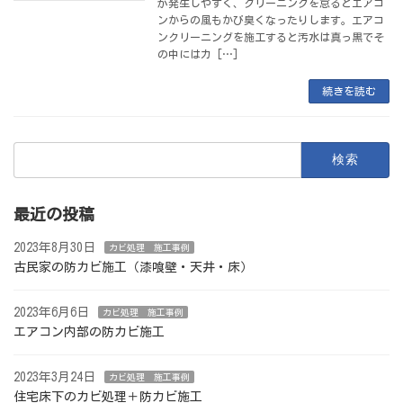
が発生しやすく、クリーニングを怠るとエアコ
ンからの風もかび臭くなったりします。エアコ
ンクリーニングを施工すると汚水は真っ黒でそ
の中にはカ […]
続きを読む
検
索:
最近の投稿
2023年8月30日
カビ処理 施工事例
古民家の防カビ施工（漆喰壁・天井・床）
2023年6月6日
カビ処理 施工事例
エアコン内部の防カビ施工
2023年3月24日
カビ処理 施工事例
住宅床下のカビ処理＋防カビ施工