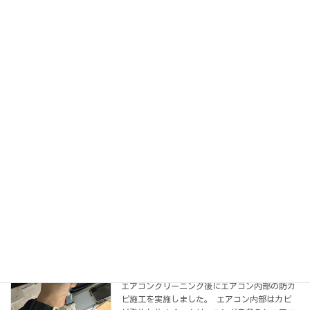
コ
ナ
カビ処理の達人 日本を磨く会
ン
ビ
テ
ゲ
ン
ー
カビ処理施工・防カビ施工やその他清掃サービス 施工業者募集中
ツ
シ
へ
ョ
詳しくはこちら
ス
ン
キ
に
ッ
移
プ
動
施工事例やお知らせ（ブログ）
HOME
施工事例やお知らせ（ブログ）
2023年6月
2023年6月
エアコン内部の防カビ施工
カビ処理 施工事例
2023年6月6日
エアコンクリーニング後にエアコン内部の防カ
ビ施工を実施しました。 エアコン内部はカビ